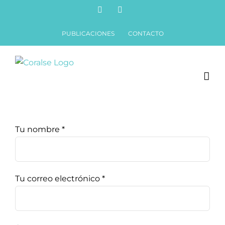
Saltar
Facebook
X
al
PUBLICACIONES
CONTACTO
contenido
Tu nombre *
Tu correo electrónico *