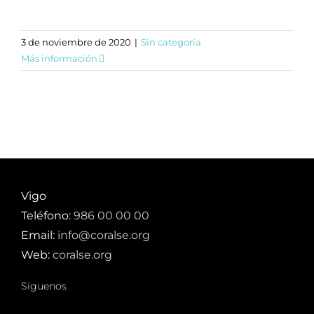
3 de noviembre de 2020
|
Sin categoría
Más información
Vigo
Teléfono:
986 00 00 00
Email:
info@coralse.org
Web:
coralse.org
Síguenos