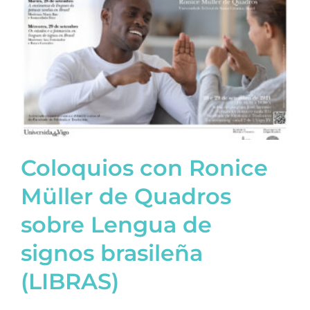
Coloquios con Ronice
Müller de Quadros
sobre Lengua de
signos brasileña
(LIBRAS)